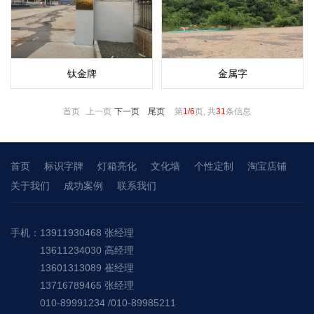
钛金牌
金属字
首页 上一页
下一页
尾页
第
1/6
页, 共
31
条信息
首页
标识字牌
灯箱亮化
文化墙
个性定制
淘宝店铺
关于我们
成功案例
联系我们
手机：13911930468 张经理
13611234030 高经理
13601313089 崔经理
13716789465 张经理
010-89991234 /010-89985211