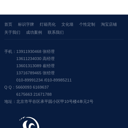
首页
标识字牌
灯箱亮化
文化墙
个性定制
淘宝店铺
关于我们
成功案例
联系我们
手机：13911930468 张经理
13611234030 高经理
13601313089 崔经理
13716789465 张经理
010-89991234 /010-89985211
Q Q：5660093 6169637
6175663 21671788
地址：北京市平谷区承平园小区甲10号楼4单元2号